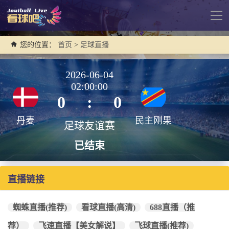
导
航
您的位置：
首页
>
足球直播
2026-06-04
02:00:00
0
:
0
丹麦
民主刚果
足球友谊赛
已结束
直播链接
蜘蛛直播(推荐)
看球直播(高清)
688直播（推
荐）
飞速直播【美女解说】
飞球直播(推荐)