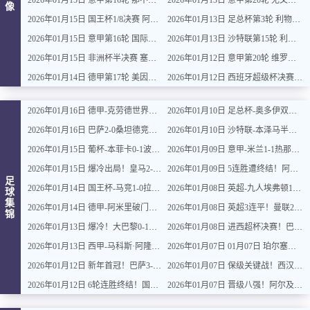
2026年01月15日 意甲第16轮 那不勒斯vs帕尔马 全场录像
2026年01月13日 意甲第20轮 尤文图斯vs克雷莫内塞 全场录像
像
2026年01月15日 国王杯1/8决赛 阿尔瓦塞特vs皇家马德里 全场录像
2026年01月13日 足总杯第3轮 利物浦vs巴恩斯利 全场录像
2026年01月15日 意甲第16轮 国际米兰vs莱切 全场录像
2026年01月13日 沙特联第15轮 利雅得新月vs利雅得胜利 全场录像
2026年01月15日 非洲杯半决赛 塞内加尔vs埃及 全场录像
2026年01月12日 意甲第20轮 维罗纳vs拉齐奥 全场录像
2026年01月14日 德甲第17轮 美因茨vs海登海姆 全场录像
2026年01月12日 西班牙超级杯决赛 巴塞罗那vs皇家马德里 全场录像
2026年01月16日 德甲-克劳德世界波柳比西奇绝平 十人柏林联合1-1奥格斯堡
2026年01月10日 足总杯-奥多伊双响 点球大战诺丁汉森林6-7雷克瑟姆
2026年01月16日 巴萨2-0桑坦德竞技晋级国王杯八强 费兰单刀球破门亚马尔建功
2026年01月10日 沙特联-本泽马半场戴帽 吉达联合4-0拉斯永恒
2026年01月15日 葡杯-本菲卡0-1波尔图止步八强 贝德纳雷克制胜帕夫利季斯失良机
2026年01月09日 意甲-米兰1-1热那亚落后榜首3分 莱奥补时绝平普利西奇进球被吹
2026年01月15日 爆冷出局！皇马2-3遭西乙队阿尔瓦塞特补时绝杀 无缘国王杯8强
2026年01月09日 5连胜遭终结！阿森纳0-0利物浦 布拉德利中框+伤退因卡皮耶伤退
足
2026年01月14日 国王杯-马竞1-0拉科鲁尼亚 格列兹曼十分角任意球破门+远射中横梁
2026年01月08日 英超-九人埃弗顿1-1狼队 基恩破门+中柱+染红格拉利什两黄被罚下
球
集
2026年01月14日 德甲-阿米里破门威德默建功 美因茨2-1海登海姆
2026年01月08日 英超3连平！曼联2-2伯恩利 舍什科双响海文乌龙 弗莱彻无缘开门红
锦
2026年01月13日 爆冷！大巴黎0-1巴黎FC止步法国杯32强 登贝莱失单刀埃梅里中框
2026年01月08日 进西超杯决赛！巴萨5-0毕巴 拉菲尼亚2射1传 费尔明巴德吉2传1射
2026年01月13日 西甲-马科斯·阿隆索点射制胜 塞尔塔客场1-0塞维利亚
2026年01月07日 01月07日 珀尔塞努斯努桑塔拉 vs 佩尔帕咖 全场集锦战报统计
2026年01月12日 新年首冠！巴萨3-2皇马卫冕西超杯 拉菲尼亚双响维尼修斯一条龙
2026年01月07日 保级关键战！西汉姆1-2遭森林逆转绝杀 怀特89分钟点射制胜
2026年01月12日 6轮连胜终结！国米2-2那不勒斯 麦克托米奈双响恰20点射孔蒂染红
2026年01月07日 晋级八强！阿尔及利亚1-0民主刚果将战尼日利亚 布尔比纳加时绝杀