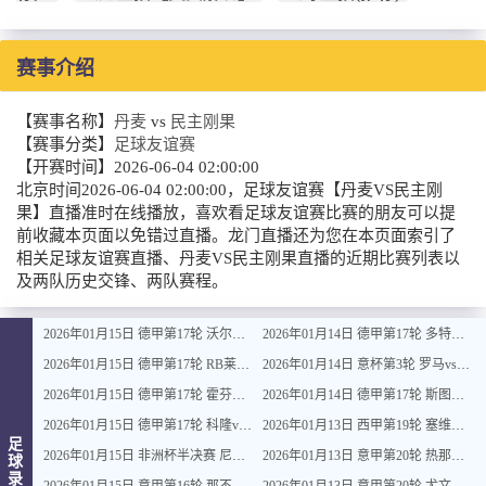
赛事介绍
【赛事名称】
丹麦
vs
民主刚果
【赛事分类】
足球友谊赛
【开赛时间】
2026-06-04 02:00:00
北京时间2026-06-04 02:00:00，足球友谊赛【丹麦VS民主刚
果】直播准时在线播放，喜欢看足球友谊赛比赛的朋友可以提
前收藏本页面以免错过直播。龙门直播还为您在本页面索引了
相关足球友谊赛直播、丹麦VS民主刚果直播的近期比赛列表以
及两队历史交锋、两队赛程。
2026年01月15日 德甲第17轮 沃尔夫斯堡vs圣保利 全场录像
2026年01月14日 德甲第17轮 多特蒙德vs不莱梅 全场录像
2026年01月15日 德甲第17轮 RB莱比锡vs弗赖堡 全场录像
2026年01月14日 意杯第3轮 罗马vs都灵 全场录像
2026年01月15日 德甲第17轮 霍芬海姆vs门兴 全场录像
2026年01月14日 德甲第17轮 斯图加特vs法兰克福 全场录像
2026年01月15日 德甲第17轮 科隆vs拜仁慕尼黑 全场录像
2026年01月13日 西甲第19轮 塞维利亚vs塞尔塔 全场录像
足
2026年01月15日 非洲杯半决赛 尼日利亚vs摩洛哥 全场录像
2026年01月13日 意甲第20轮 热那亚vs卡利亚里 全场录像
球
录