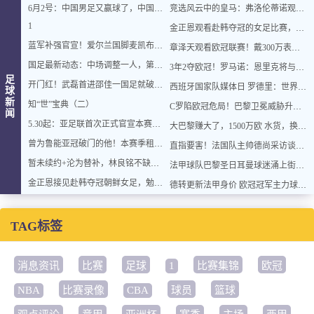
6月2号：中国男足又赢球了，中国足球终于不再令人闹心窝火！
竞选风云中的皇马：弗洛伦蒂诺观赛女足，穆里尼奥归队悬念待解
1
金正恩观看赴韩夺冠的女足比赛，祝愿朝鲜的好女儿—可靠的女足队球员们摘得更多的金牌
蓝军补强官宣！爱尔兰国脚麦凯布告别枪手，签约切尔西锁定五年约
章泽天观看欧冠联赛！戴300万表好低调，穿无袖小香风嫩如少女
国足最新动态：中场调整一人，第一队长易主，张玉宁让位毫无争议
3年2夺欧冠！罗马诺：恩里克将与巴黎续约4年！计划冲击欧冠三连
足
开门红！武磊首进邵佳一国足就破门，百场里程碑稳了
西班牙国家队媒体日 罗德里：世界杯后才会考虑未来
球
新
知“世”宝典（二）
C罗陷欧冠危局！巴黎卫冕威胁升级，后续发展更不容乐观！
闻
5.30起：亚足联首次正式官宣本赛季首批亚冠精英赛准入名单
大巴黎赚大了，1500万欧 水货，换来1.4亿中场主力，曼联泪崩！
曾为鲁能亚冠破门的他！本赛季租借海牛后，出场时间还没邝兆镭多
直指要害！法国队主帅德尚采访谈世界杯，对部分球员发出警告
暂未续约+沦为替补，林良铭不缺下家，国安留第6外援踢亚冠，孔特差个进球
法甲球队巴黎圣日耳曼球迷涌上街头 庆祝球队卫冕欧冠联赛冠军
金正恩接见赴韩夺冠朝鲜女足，勉励队员多夺金牌为国争光
德转更新法甲身价 欧冠冠军主力球员暴涨 再增2位亿先生&共5位
TAG标签
消息资讯
比赛
足球
1
比赛集锦
欧冠
NBA
比赛录像
CBA
球员
篮球