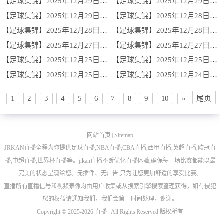
【
足球集锦
】
2025年12月29日 握手言和！科特迪瓦1-1喀麦隆 阿玛德世界波姆伯莫破门乏术
【
足球集锦
】
2025年12月29日 1分领跑！国米1-0客胜亚特兰大 劳塔罗制胜图拉姆进球被吹
【
足球集锦
】
2025年12月29日 英超-热刺1-0水晶宫止2连败 格雷头球制胜里沙利松两度进球被吹
【
足球集锦
】
2025年12月28日 坦桑尼亚1-1乌干达分列三四名 姆苏凡点射伊克皮苏扳平奥凯洛失点
【
足球集锦
】
2025年12月28日 锁定小组第一！尼日利亚3-2突尼斯 卢克曼1射2传奥斯梅恩传射建功
【
足球集锦
】
2025年12月28日 英超-伯恩利0-0埃弗顿遭遇9轮不胜 红酒军团0射正仍排倒数第二
【
足球集锦
】
2025年12月27日 双双2轮不胜！赞比亚0-0闷平科摩罗 毛利达破门因队友犯规被吹
【
足球集锦
】
2025年12月27日 沙特联-米林科维奇破门马尔科姆建功 新月3-2赛哈特海湾
【
足球集锦
】
2025年12月25日 12月25日 足球之夜-足球传承
【
足球集锦
】
2025年12月25日 非洲杯-喀麦隆1-0加蓬取开门红 姆伯莫助攻艾永制胜巴莱巴伤退
【
足球集锦
】
2025年12月25日 卫冕冠军开门红！科特迪瓦1-0小胜莫桑比克 阿玛德制胜凯西献助攻
【
足球集锦
】
2025年12月24日 3分钟2球绝杀！布基纳法索2-1赤道几内亚 塔普索巴98分钟绝杀
1
2
3
4
5
6
7
8
9
10
»
尾页
网站首页
|
Sitemap
JRKAN直播全程为你提供足球直播,NBA直播,CBA直播,西甲直播,英超直播,欧冠直
播,中超直播,世界杯直播等。jrkan直播不断优化直播体验,确保每一场比赛都能以最
完美的状态呈现给您。无插件、无广告,只为让您更加舒适的享受比赛。
直播所有直播信号和视频录像均由用户收集或从搜索引擎搜索整理获得，如有侵犯
您的权益请通知我们，我们会第一时间处理，谢谢。
Copyright © 2025-2026 直播 . All Rights Reserved 版权所有