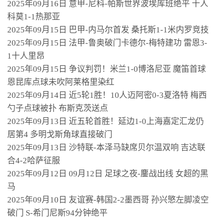
2025年09月16日 意甲-尼科-帕斯世界波埃库班绝平 十人
科莫1-1热那亚
2025年09月15日 巴甲-内马尔首发 桑托斯1-1米内罗竞技
2025年09月15日 法甲-鲁奥破门卡德尔-梅特建功 雷恩3-
1十人里昂
2025年09月15日 争议判罚！米兰1-0博洛尼亚 魔笛首球
恩昆库点球未吹阿莱格里染红
2025年09月14日 近5轮1胜！10人迈阿密0-3夏洛特 梅西
勺子点球被扑 布斯克茨送点
2025年09月13日 近五轮首胜！延边1-0上海嘉定汇龙仍
居第4 多明戈斯角球直接破门
2025年09月13日 沙特联-本泽马缺席贝尔温双响 吉达联
合4-2哈萨征服
2025年09月12日 09月12日 足球之夜-鏖战出线 女超的黑
马
2025年09月10日 友谊赛-韩国2-2墨西哥 孙兴慜左脚凌空
破门 S-希门尼斯94分钟绝平