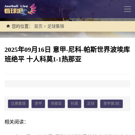
导
航
您的位置：
首页
>
足球集锦
2025年09月16日 意甲-尼科-帕斯世界波埃库
班绝平 十人科莫1-1热那亚
比赛集锦
意甲
热那亚
科莫
足球
意甲第3轮
相关阅读：