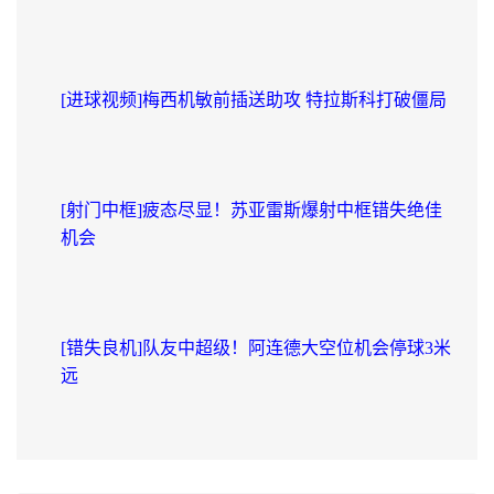
[进球视频]梅西机敏前插送助攻 特拉斯科打破僵局
[射门中框]疲态尽显！苏亚雷斯爆射中框错失绝佳
机会
[错失良机]队友中超级！阿连德大空位机会停球3米
远