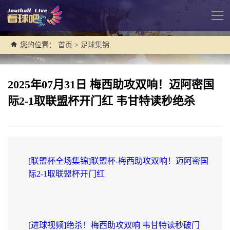
导
航
您的位置：
首页
>
足球集锦
2025年07月31日 梅西助攻双响！迈阿密国
际2-1取联盟杯开门红 韦甘特读秒绝杀
[联盟杯全场集锦]联盟杯-梅西助攻双响！迈阿密国
际2-1取联盟杯开门红
[进球视频]绝杀！梅西助攻双响 韦甘特读秒破门