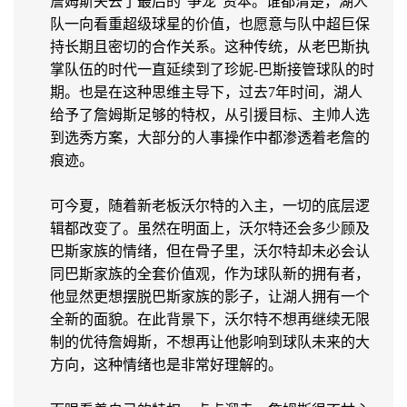
詹姆斯失去了最后的“争宠”资本。谁都清楚，湖人
队一向看重超级球星的价值，也愿意与队中超巨保
持长期且密切的合作关系。这种传统，从老巴斯执
掌队伍的时代一直延续到了珍妮-巴斯接管球队的时
期。也是在这种思维主导下，过去7年时间，湖人
给予了詹姆斯足够的特权，从引援目标、主帅人选
到选秀方案，大部分的人事操作中都渗透着老詹的
痕迹。
可今夏，随着新老板沃尔特的入主，一切的底层逻
辑都改变了。虽然在明面上，沃尔特还会多少顾及
巴斯家族的情绪，但在骨子里，沃尔特却未必会认
同巴斯家族的全套价值观，作为球队新的拥有者，
他显然更想摆脱巴斯家族的影子，让湖人拥有一个
全新的面貌。在此背景下，沃尔特不想再继续无限
制的优待詹姆斯，不想再让他影响到球队未来的大
方向，这种情绪也是非常好理解的。