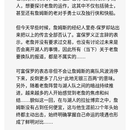
人，想要探讨老詹的运作，这其中不仅包括骑士，
甚至还有詹姆斯的老对手勇士以及独行侠和快船。
但今天早些时候，詹姆斯的经纪人里奇-保罗却站出
来把以上的传言全部否认了。富保罗义正言辞的表
示，老詹并没有要求过交易，也没有讨论过未来是
否会离开湖人的事情，因此所有（当下）关于老詹
要换队的报道，都是不属实的……
可富保罗的表态非但不会让詹姆斯的离队风波消停
下来，反倒更多了几分“此地无银三百两”的意味。
另外，随着老詹阵营与湖人队之间的暗战持续推
进，越来越多的人开始感觉到老詹的焦虑和纠
结……貌似这一回，在与湖人的拉扯博弈之中，詹
姆斯没有占到任何便宜，这与他生涯前22个年头始
终都主动出击，始终明确掌握自己命运的境遇也形
成了鲜明对比……