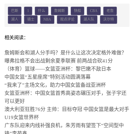
巴斯
1
什么
詹姆斯
快船
CBA
老詹
湖人
骑士
NBA
观点评论
湖人队
沃尔特
相关阅读：
詹姆斯会和湖人分手吗？是什么让这次决定格外难做？
曝弗拉格不会出战剩余夏季联赛 前两战合砍41分
（体育）篮球——女篮亚洲杯：黎巴嫩不敌日本
中国女篮“五星座席”特别活动圆满落幕
“我来了”主场文化，助力中国女篮备战亚洲杯
女篮亚洲杯：中国女篮首秀高姿态碾压对手，张子宇还
可以更好
澳大利亚狂胜76分 主帅：目标夺冠 中国女篮是最大对手
U19女篮世界杯
广东队迎来内线补强良机，朱芳雨有望签下“空间型中
锋”李苑鑫