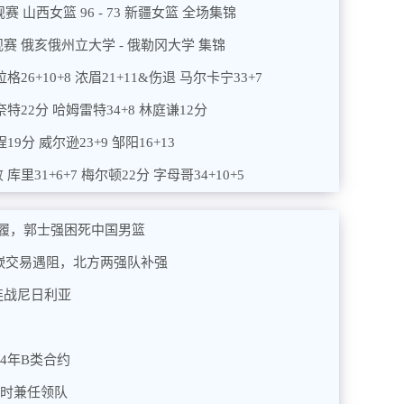
规赛 山西女篮 96 - 73 新疆女篮 全场集锦
A常规赛 俄亥俄州立大学 - 俄勒冈大学 集锦
格26+10+8 浓眉21+11&伤退 马尔卡宁33+7
奈特22分 哈姆雷特34+8 林庭谦12分
19分 威尔逊23+9 邹阳16+13
库里31+6+7 梅尔顿22分 字母哥34+10+5
履，郭士强困死中国男篮
岚嵚交易遇阻，北方两强队补强
连战尼日利亚
4年B类合约
同时兼任领队