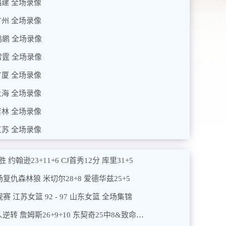
 福建 全场录像
 广州 全场录像
 鹈鹕 全场录像
 雷霆 全场录像
 广厦 全场录像
 上海 全场录像
 吉林 全场录像
 江苏 全场录像
约翰逊23+11+6 CJ首秀12分 库里31+5
主场复仇森林狼 米切尔28+8 爱德华兹25+5
规赛 江苏女篮 92 - 97 山东女篮 全场集锦
2026年01月10日 字母1断1帽拒绝湖人逆转 詹姆斯26+9+10 东契奇25中8&致命6犯