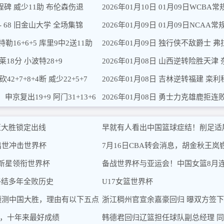
里程碑 威少11助 布伦森伤退
2026年01月10日 01月09日WCBA常
 - 68 旧金山大学 全场集锦
2026年01月09日 01月09日NCA
勒16+6+5 库里9中2送11助
2026年01月09日 独行侠不敌爵士 弗拉
莱18分 小波特28+9
2026年01月08日 山西逆转险胜天津 
2+7+8+4断 威少22+5+7
2026年01月08日 吉林逆转福建 栾利程
京复出19+9 阿门31+13+6
2026年01月08日 勇士力克雄鹿拒连败 
篮大胜锁定出线
早就有人看出中国篮球症结！削足适
出世冲击世界杯
7月16日CBA转会消息，胡金秋王
新星领衔世界杯
备战世界杯与亚运会！中国女篮8月
终结多年全败历史
U17女篮世界杯
预测中国大胜，理由有以下五点
浙江稠州官宣余嘉豪回归 曝双方签下
到，十年来最好成绩
韩德君回归辽篮担任球队副总经理 