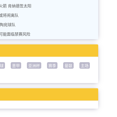
盟火箭 肯纳德签太阳
或将闹离队
立陶宛球队
可能面临禁赛风险
球
意甲
亚洲杯
赛季
曼联
主场