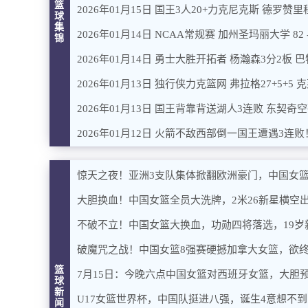
篮
2026年01月15日 国王3人20+力克尼克斯 德罗赞
球
集
2026年01月14日 NCAA常规赛 加州圣玛丽大学 82
锦
2026年01月14日 勇士大胜开拓者 杨瀚森3分2板 巴特
2026年01月13日 独行侠力克篮网 弗拉格27+5+5 克
2026年01月13日 国王背靠背送湖人3连败 东契奇空砍4
2026年01月12日 火箭不敌西部倒一国王遭遇3连败！申
惊天之夜！亚洲3支队集体掀翻欧洲豪门，中国女
大胆换血！中国女篮全员大洗牌，2米26新星横空
不破不立！中国女篮大换血，功勋四将落选，19岁
破魔咒之战！中国女篮8强赛硬撼加拿大女篮，欲
篮
7月15日：今晚六点中国女篮对西班牙女篮，大胆
球
新
U17女篮世界杯，中国队挺进八强，诞生4意想不
闻