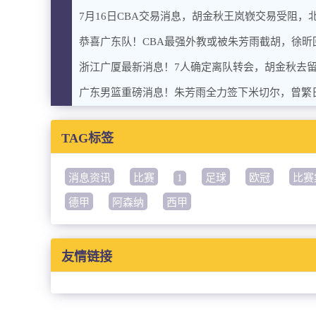
7月16日CBA交易消息，胡金秋王岚嵚交易受阻，
恭喜广东队！CBA最强外教或被朱芳雨截胡，徐昕
浙江广厦最新消息！7人确定离队转会，胡金秋去
TAG标签
消息资讯
比赛
1
足球
欧冠
比赛
德甲
阿森纳
西甲
友情链接