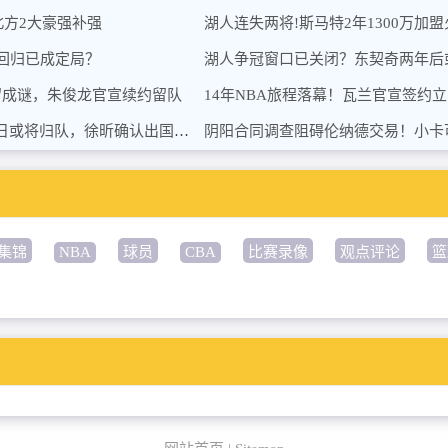
北方2大豪强补强
湖人连失两将!斯马特2年1300万加
回归已成定局？
湖人争冠窗口已关闭？东契奇两年后
留成谜，朱俊龙官宣续约留队
14年NBA旅程落幕！瓦兰官宣签约
广东男篮重磅消息！朱芳雨全力签下米切尔，曾繁日或将归队，徐昕确认出国历练
阴阳合同调查阻碍伦纳德交易！小卡
集锦
NBA
球员
CBA
比赛录像
观点评论
篮