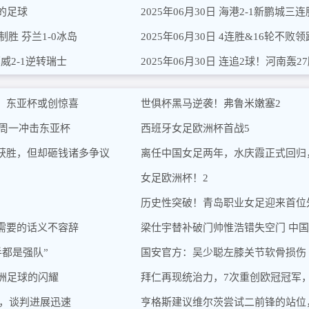
里的足球
制胜 芬兰1-0冰岛
挪威2-1逆转瑞士
，东亚杯或创惊喜
世俱杯黑马逆袭！弗鲁米嫩塞2
下周一冲击东亚杯
西班牙女足欧洲杯首战5
获胜，但却砸钱诸多争议
离任中国女足两年，水庆霞正式回归
女足欧洲杯！2
历史性突破！青岛职业女足迎来首位
需要的话义不容辞
梁仕宇替补破门帅惟浩错失空门 中国U
手都是强队”
国安官方：吴少聪左膝关节软骨损伤
亚洲足球的闪耀
拜仁再现统治力，7次重创欧冠冠军
”，谈判进展迅速
亨格斯建议维尔茨尝试二前锋的站位