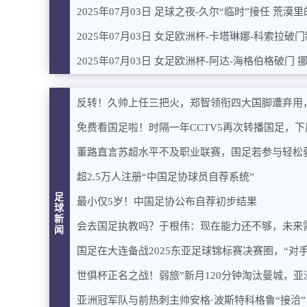
2025年07月03日 足球之夜-久尔“临时”接任 荒漠
2025年07月03日 女足欧洲杯-卡塔琳娜-科索拉破门
2025年07月03日 女足欧洲杯-阿达-海格伯格破门 
反转！久帅上任三把火，郑智领衔四大国脚遭弃用
免费看国足啦！时隔一年CCTV5再次转播国足，
董路直言苏超水平不及职业联赛，国足若参与轻松
超2.5万人注册“中国足协球员自荐系统”
足
最小仅5岁！中国足协公布自荐初步结果
球
新
会去国足执教吗？于根伟：现在能力还不够，未来
闻
国足在大连备战2025东亚足球锦标赛决赛圈，“对
世俱杯正名之战！弱旅”新月120分钟淘汰曼城，
亚洲冠军队与前热刺主帅安格·波斯特科格鲁“接洽