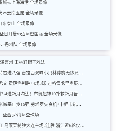
新鹏城vs上海海港 全场录像
国安vs云南玉昆 全场录像
vs山东泰山 全场录像
 巴黎圣日耳曼vs迈阿密国际 全场录像
队vs扬州队 全场录像
-0菏泽曹州 宋林轩帽子戏法
2025年07月02日 战皇马！多特2-1蒙特雷进八强 吉拉西双响小贝林停赛无缘兄弟对决
2025年07月02日 晋级八强！皇马1-0尤文 贡萨洛制胜+4场3球 迪格雷戈里奥屡献神扑
2025年07月01日 荡气回肠！曼城加时3-4遭新月淘汰！布努超神10扑救新月晋级八强
2025年07月01日 爆冷！国米0-2弗鲁米嫩塞止步16强 劳塔罗失良机+中框卡诺闪击
殿：圣西罗/梅阿查球场
2025年06月30日 止颓势！大连1-0浙江 马莱莱制胜大连主场2连胜 浙江近6轮仅1胜