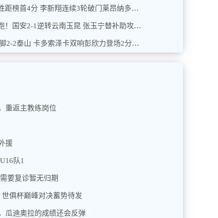
2025年06月30日 海港2-1新鹏城三连胜距榜首4分 李新翔连续3轮破门莱昂纳多传射
2025年06月30日 4连胜&16轮不败领跑！国安2-1逆转云南玉昆 张玉宁替补助攻+造点
2025年06月30日 连追2球！河南轰27脚2-2泰山 卡多索泽卡双响彭欣力登场2分钟染红
，重返主教练岗位
外援
16队1
 需要复诊暂无归期
，世俱杯巅峰对决蓄势待发
，瓜迪奥拉的成绩还会反弹