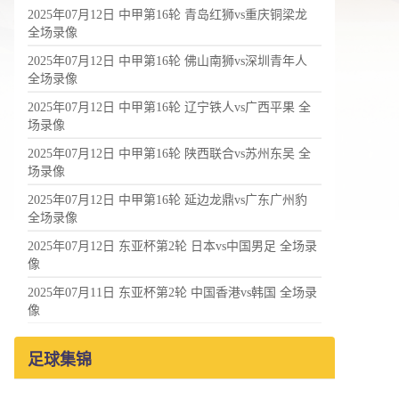
2025年07月12日 中甲第16轮 青岛红狮vs重庆铜梁龙
全场录像
2025年07月12日 中甲第16轮 佛山南狮vs深圳青年人
全场录像
2025年07月12日 中甲第16轮 辽宁铁人vs广西平果 全
场录像
2025年07月12日 中甲第16轮 陕西联合vs苏州东吴 全
场录像
2025年07月12日 中甲第16轮 延边龙鼎vs广东广州豹
全场录像
2025年07月12日 东亚杯第2轮 日本vs中国男足 全场录
像
2025年07月11日 东亚杯第2轮 中国香港vs韩国 全场录
像
足球集锦