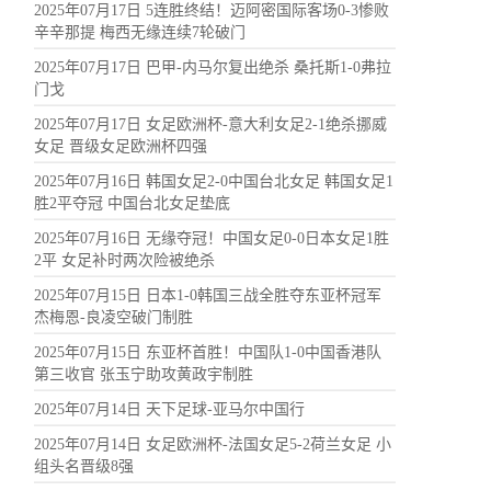
2025年07月17日 5连胜终结！迈阿密国际客场0-3惨败
辛辛那提 梅西无缘连续7轮破门
2025年07月17日 巴甲-内马尔复出绝杀 桑托斯1-0弗拉
门戈
2025年07月17日 女足欧洲杯-意大利女足2-1绝杀挪威
女足 晋级女足欧洲杯四强
2025年07月16日 韩国女足2-0中国台北女足 韩国女足1
胜2平夺冠 中国台北女足垫底
2025年07月16日 无缘夺冠！中国女足0-0日本女足1胜
2平 女足补时两次险被绝杀
2025年07月15日 日本1-0韩国三战全胜夺东亚杯冠军
杰梅恩-良凌空破门制胜
2025年07月15日 东亚杯首胜！中国队1-0中国香港队
第三收官 张玉宁助攻黄政宇制胜
2025年07月14日 天下足球-亚马尔中国行
2025年07月14日 女足欧洲杯-法国女足5-2荷兰女足 小
组头名晋级8强