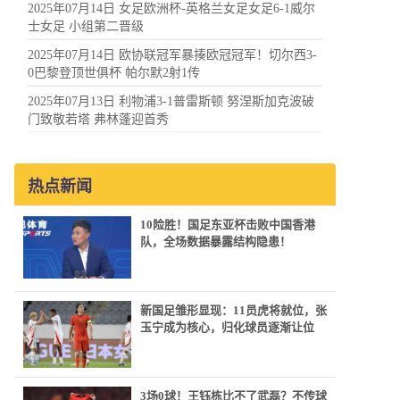
2025年07月14日 女足欧洲杯-英格兰女足女足6-1威尔
士女足 小组第二晋级
2025年07月14日 欧协联冠军暴揍欧冠冠军！切尔西3-
0巴黎登顶世俱杯 帕尔默2射1传
2025年07月13日 利物浦3-1普雷斯顿 努涅斯加克波破
门致敬若塔 弗林蓬迎首秀
热点新闻
10险胜！国足东亚杯击败中国香港
队，全场数据暴露结构隐患！
新国足雏形显现：11员虎将就位，张
玉宁成为核心，归化球员逐渐让位
3场0球！王钰栋比不了武磊？不传球