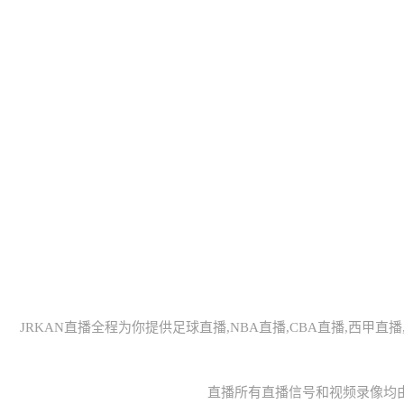
JRKAN直播全程为你提供足球直播,NBA直播,CBA直播,西甲
直播所有直播信号和视频录像均