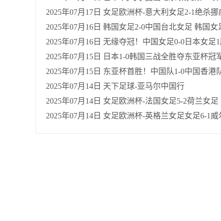
2025年07月17日 女足欧洲杯-意大利女足2-1绝
2025年07月16日 韩国女足2-0中国台北女足 韩
2025年07月16日 无缘夺冠！中国女足0-0日本女
2025年07月15日 日本1-0韩国三战全胜夺东亚杯
2025年07月15日 东亚杯首胜！中国队1-0中国
2025年07月14日 天下足球-亚马尔中国行
2025年07月14日 女足欧洲杯-法国女足5-2荷兰女
2025年07月14日 女足欧洲杯-英格兰女足女足6-