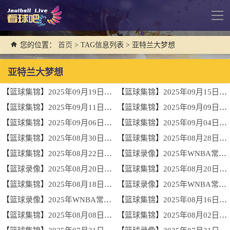
导
航
您的位置：
首页
> TAG信息列表 > 亚特兰大梦想
亚特兰大梦想
【
篮球集锦
】
2025年09月19日 WNBA季后赛首轮G3 印第安纳狂热87 - 85亚特兰大梦想 全场集锦
【
篮球集锦
】
2025年09月15日 09月15日WNBA季后赛首轮G1 印第安纳狂热 68 - 80 亚特兰大梦想 全场集锦
【
篮球集锦
】
2025年09月11日 09月11日WNBA常规赛 亚特兰大梦想 88 - 72 康涅狄格太阳 全场集锦
【
篮球集锦
】
2025年09月09日 09月09日WNBA常规赛 康涅狄格太阳62-87亚特兰大梦想 全场集锦
【
篮球集锦
】
2025年09月06日 09月06日WNBA常规赛 洛杉矶火花85-104亚特兰大梦想 全场集锦
【
篮球集锦
】
2025年09月04日 09月04日WNBA常规赛 洛杉矶火花 75 - 86 亚特兰大梦想 全场集锦
【
篮球集锦
】
2025年08月30日 WNBA常规赛 达拉斯飞翼 78 - 100 亚特兰大梦想 全场集锦
【
篮球集锦
】
2025年08月28日 08月28日WNBA常规赛 拉斯维加斯王牌81-75亚特兰大梦想 全场集锦
【
篮球集锦
】
2025年08月22日 WNBA常规赛 明尼苏达山猫 73 - 75 亚特兰大梦 全场集锦
【
篮球录像
】
2025年WNBA常规赛 明尼苏达山猫 - 亚特兰大梦想 全场录像
【
篮球录像
】
2025年08月20日WNBA常规赛 亚特兰大梦想 - 拉斯维加斯王牌 全场录像
【
篮球集锦
】
2025年08月20日 08月20日WNBA常规赛 亚特兰大梦想 72 - 74 拉斯维加斯王牌 全场集锦
【
篮球集锦
】
2025年08月18日 WNBA常规赛 亚特兰大梦想 79 - 63 金州女武神 全场集锦
【
篮球录像
】
2025年WNBA常规赛 亚特兰大梦想 - 金州女武神 全场录像
【
篮球录像
】
2025年WNBA常规赛 西雅图风暴 - 亚特兰大梦想 全场录像
【
篮球集锦
】
2025年08月16日 WNBA常规赛 西雅图风暴 80 - 78 亚特兰大梦想 全场集锦
【
篮球集锦
】
2025年08月08日 08月08日NWNBA常规赛 亚特兰大梦想86-65芝加哥天空 全场集锦
【
篮球集锦
】
2025年08月02日 08月02日WNBA常规赛 菲尼克斯水星72-95亚特兰大梦想 全场集锦