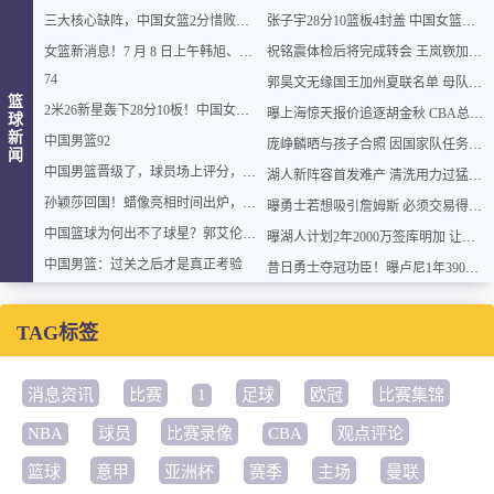
三大核心缺阵，中国女篮2分惜败亚洲冠军，这3人恐怕无缘世界杯
张子宇28分10篮板4封盖 中国女篮热身赛憾负澳大利亚
女篮新消息！7 月 8 日上午韩旭、李梦、张子宇三大主力情况更新
祝铭震体检后将完成转会 王岚嵚加盟山东需辽宁同意
74
郭昊文无缘国王加州夏联名单 母队同曦渴望顶薪续约
篮
2米26新星轰下28分10板！中国女篮2分憾负澳大利亚，王思雨贡献16分
曝上海惊天报价追逐胡金秋 CBA总冠军归属将无悬念
球
新
中国男篮92
庞峥麟晒与孩子合照 因国家队任务未回家陪产
闻
中国男篮晋级了，球员场上评分，赵继伟最优，廖三宁最低，庞峥麟亮眼
湖人新阵容首发难产 清洗用力过猛伤到大动脉？
孙颖莎回国！蜡像亮相时间出炉，并肩刘翔姚明，无愧国乒代表
曝勇士若想吸引詹姆斯 必须交易得到浓眉
中国篮球为何出不了球星？郭艾伦赛后一句话，戳中中国篮球死穴
曝湖人计划2年2000万签库明加 让其出任先发小前
中国男篮：过关之后才是真正考验
昔日勇士夺冠功臣！曝卢尼1年390万签约湖人
TAG标签
消息资讯
比赛
1
足球
欧冠
比赛集锦
NBA
球员
比赛录像
CBA
观点评论
篮球
意甲
亚洲杯
赛季
主场
曼联