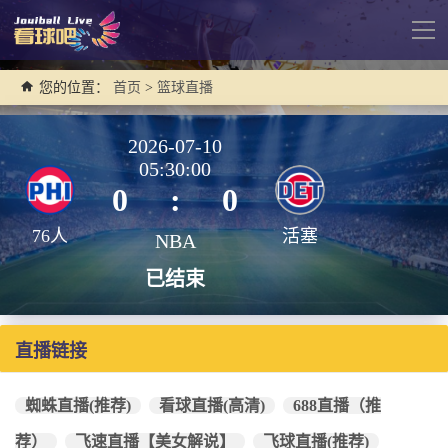
导
航
您的位置：
首页
>
篮球直播
2026-07-10
05:30:00
0
:
0
76人
活塞
NBA
已结束
直播链接
蜘蛛直播(推荐)
看球直播(高清)
688直播（推
荐）
飞速直播【美女解说】
飞球直播(推荐)