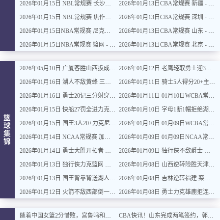
2026年01月15日 NBL常规赛 长沙勇胜 VS 安徽皖江龙 全场录像
2026年01月13日CBA常规赛 新疆 - 广厦 全场录像
2026年01月15日 NBL常规赛 焦作文旅 VS 香港金牛 全场录像
2026年01月13日CBA常规赛 深圳 - 上海 全场录像
2026年01月15日NBA常规赛 尼克斯 - 国王 全场录像
2026年01月13日CBA常规赛 山东 - 吉林 全场录像
2026年01月15日NBA常规赛 篮网 - 鹈鹕 全场录像
2026年01月13日CBA常规赛 北京 - 江苏 全场录像
2026年05月10日 广厦客胜山西扳成1-1 胡金秋17+11 迪亚洛关键上篮不中
2026年01月12日 老鹰轻取勇士迎3连胜 约翰逊23+11+6 CJ首秀12分 库里31+5
2026年01月16日 湖人不敌黄蜂 三球30+11&9记三分 东契奇39分 詹姆斯29+9+6
2026年01月11日 骑士5人得分20+主场复仇森林狼 米切尔28+8 爱德华兹25+5
2026年01月16日 勇士20记三分射穿尼克斯！库里27+7 巴特勒32+8 穆迪三分9中7
2026年01月11日 01月10日WCBA常规赛 江苏女篮 92 - 97 山东女篮 全场集锦
2026年01月15日 快船27罚全进力克奇才迎来4连胜 哈登22+5+8 伦纳德33分4断
2026年01月10日 字母1断1帽拒绝湖人逆转 詹姆斯26+9+10 东契奇25中8&致命6犯
篮
2026年01月15日 国王3人20+力克尼克斯 德罗赞里程碑 威少11助 布伦森伤退
2026年01月10日 01月09日WCBA常规赛 山西女篮 96 - 73 新疆女篮 全场集锦
球
集
2026年01月14日 NCAA常规赛 加州圣玛丽大学 82 - 68 旧金山大学 全场集锦
2026年01月09日 01月09日NCAA常规赛 俄亥俄州立大学 - 俄勒冈大学 集锦
锦
2026年01月14日 勇士大胜开拓者 杨瀚森3分2板 巴特勒16+6+5 库里9中2送11助
2026年01月09日 独行侠不敌爵士 弗拉格26+10+8 浓眉21+11&伤退 马尔卡宁33+7
2026年01月13日 独行侠力克篮网 弗拉格27+5+5 克莱18分 小波特28+9
2026年01月08日 山西逆转险胜天津 奈特22分 哈姆雷特34+8 林庭谦12分
2026年01月13日 国王背靠背送湖人3连败 东契奇空砍42+7+8+4断 威少22+5+7
2026年01月08日 吉林逆转福建 栾利程19分 威尔逊23+9 邹阳16+13
2026年01月12日 火箭不敌西部倒一国王遭遇3连败！申京复出19+9 阿门31+13+6
2026年01月08日 勇士力克雄鹿拒连败 库里31+6+7 梅尔顿22分 字母哥34+10+5
随着中国女篮2分惜败，宫鲁鸣和教练组，有可能紧急敲定三大调整
CBA快讯！山东完成两笔签约，郭艾伦回应退役话题，赵柏清不满同曦续约年薪