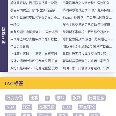
郑海霞开球，商丘队赢得第一阶段收官之战
男篮最可靠之人胡金秋！高效不贪功的球员谁不爱？
恭喜中国女篮，第2位主帅有望接替宫鲁鸣，王思雨得双重进步机遇
杨瀚森感谢球迷 郭士强：赵继伟胡金秋助球队统一思想
9274！世预赛中国男篮强势复苏小组出线，郭士强变阵3奇兵助阵
Shams：鲍威尔已与公牛队达协议 签约两年4500万美元合同
一场92
曝勇士欲交易送走巴特勒 至少将搭上一个首轮
篮
大胆预测！中国男篮VS中国台北男篮，中国队将大胜，原因有4点
詹姆斯下家解析：若目标夺冠热火是最优选择
球
新
中国男篮18分大胜中国台北！数据 一清二楚，并非胡金秋，最大功勋竟是他
曝杜伦索要顶薪 活塞不愿给超过3500万美元的合同
闻
中国男篮晋级
NBA韩旭5分1篮板2盖帽 助阵自由人主场99
（体育）篮球——男篮世界杯亚洲区预选赛：中国队胜中国台北队
重磅！曝李月汝或加盟山西女篮，联手张茹，翟若云转会新疆，全力冲击WCBA总冠军！
媒体人揭示杜锋卸任两大原因 直言仕途一片光明
留洋球员最新消息，姚明一家现身纽约 观看自由人比赛 并跟韩旭合影
双枪！赵继伟17+6化身定盘星 庞峥麟首秀表现抢眼
姚明一家三口低调现身纽约，16岁女儿身高超190，全家看韩旭比赛
TAG标签
消息资讯
比赛
1
足球
欧冠
比赛集锦
NBA
球员
比赛录像
CBA
观点评论