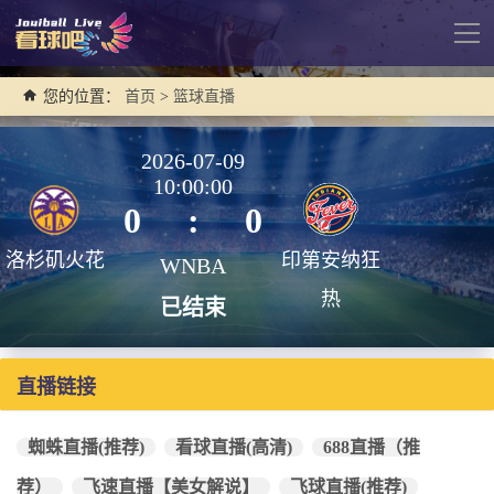
导
航
您的位置：
首页
>
篮球直播
2026-07-09
10:00:00
0
:
0
洛杉矶火花
印第安纳狂
WNBA
热
已结束
直播链接
蜘蛛直播(推荐)
看球直播(高清)
688直播（推
荐）
飞速直播【美女解说】
飞球直播(推荐)