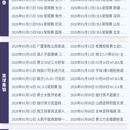
2026年01月15日 NBL常规赛 贵州猛龙 VS 合肥狂风 全场录像
2026年01月14日NBA常规赛 马刺 - 雷霆 全场录像
像
2026年01月15日 NBL常规赛 长沙勇胜 VS 安徽皖江龙 全场录像
2026年01月13日CBA常规赛 新疆 - 广厦 全场录像
2026年01月15日 NBL常规赛 焦作文旅 VS 香港金牛 全场录像
2026年01月13日CBA常规赛 深圳 - 上海 全场录像
2026年01月15日NBA常规赛 尼克斯 - 国王 全场录像
2026年01月13日CBA常规赛 山东 - 吉林 全场录像
2026年01月15日NBA常规赛 篮网 - 鹈鹕 全场录像
2026年01月13日CBA常规赛 北京 - 江苏 全场录像
2026年05月10日 广厦客胜山西扳成1-1 胡金秋17+11 迪亚洛关键上篮不中
2026年01月12日 老鹰轻取勇士迎3连胜 约翰逊23+11+6 CJ首秀12分 库里31+5
2026年01月16日 湖人不敌黄蜂 三球30+11&9记三分 东契奇39分 詹姆斯29+9+6
2026年01月11日 骑士5人得分20+主场复仇森林狼 米切尔28+8 爱德华兹25+5
2026年01月16日 勇士20记三分射穿尼克斯！库里27+7 巴特勒32+8 穆迪三分9中7
2026年01月11日 01月10日WCBA常规赛 江苏女篮 92 - 97 山东女篮 全场集锦
2026年01月15日 快船27罚全进力克奇才迎来4连胜 哈登22+5+8 伦纳德33分4断
2026年01月10日 字母1断1帽拒绝湖人逆转 詹姆斯26+9+10 东契奇25中8&致命6犯
篮
2026年01月15日 国王3人20+力克尼克斯 德罗赞里程碑 威少11助 布伦森伤退
2026年01月10日 01月09日WCBA常规赛 山西女篮 96 - 73 新疆女篮 全场集锦
球
集
2026年01月14日 NCAA常规赛 加州圣玛丽大学 82 - 68 旧金山大学 全场集锦
2026年01月09日 01月09日NCAA常规赛 俄亥俄州立大学 - 俄勒冈大学 集锦
锦
2026年01月14日 勇士大胜开拓者 杨瀚森3分2板 巴特勒16+6+5 库里9中2送11助
2026年01月09日 独行侠不敌爵士 弗拉格26+10+8 浓眉21+11&伤退 马尔卡宁33+7
2026年01月13日 独行侠力克篮网 弗拉格27+5+5 克莱18分 小波特28+9
2026年01月08日 山西逆转险胜天津 奈特22分 哈姆雷特34+8 林庭谦12分
2026年01月13日 国王背靠背送湖人3连败 东契奇空砍42+7+8+4断 威少22+5+7
2026年01月08日 吉林逆转福建 栾利程19分 威尔逊23+9 邹阳16+13
2026年01月12日 火箭不敌西部倒一国王遭遇3连败！申京复出19+9 阿门31+13+6
2026年01月08日 勇士力克雄鹿拒连败 库里31+6+7 梅尔顿22分 字母哥34+10+5