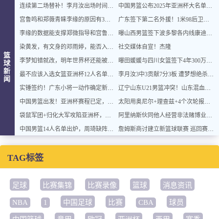
连续第二场替补！李月汝出场时间锐减，飞马惜败梦想
中国男篮公布2025年亚洲杯大名单，此前热身赛4战全胜
宫鲁鸣和郑薇青睐李缘的原因有3个原因
广东签下第二名外援！1米98后卫驰援杜锋，发展联盟场均20+5+5
李缘的数据能支撑郑微指导和宫鲁鸣喜欢她吗？
曝山西男篮签下波多黎各内线康迪特 西甲场均7分4板
染黄发，有文身的邓雨婷，能否入宫鲁鸣法眼，2026年打女篮世界杯？
社交媒体自宣！杰隆
篮
李梦知错就改，明年世界杯还能被宫鲁鸣选中成为首发阵容的一员吗
曝田媛媛与四川女篮签下4年300万合同 远超CBA状元秀
球
新
最不应该入选女篮亚洲杯12人名单的六位球员，李缘，杨力维上榜
李月汝3中3贡献7分3板 遭梦想绝杀飞翼惜败
闻
实锤签约！广东小将一动作确定新外援加盟 朱芳雨下手挺快
辽宁山东U21男篮冲突！山东混血脚踢倒地辽宁球员
中国男篮出发！亚洲杯赛程已定，14人踏上沙特征途，一名球员随队离开
太阳用奥尼尔+理查兹+4个次轮报价库明加 遭勇士拒绝
袋鼠军团+归化大军攻陷亚洲杯，这一支中国男篮前景如何？
阿里纳斯伙同他人经营非法赌博业务 目前已被逮捕
中国男篮14人名单出炉，周琦缺阵内线告急，徐杰高诗岩谁扛大旗
詹姆斯商讨建立新篮球联赛 巡回赛制+球员获得股权
TAG标签
足球
比赛集锦
比赛录像
篮球
消息资讯
NBA
1
中国足球
比赛
CBA
球员