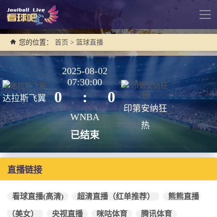
导
航
您的位置：
首页
>
篮球直播
2025-08-02
07:30:00
0
:
0
达拉斯飞翼
印第安纳狂
WNBA
热
已结束
直播链接
看球直播(高清)
超清直播（红单推荐）
熊熊直播
（美女）
央视直播
咪咕体育
腾讯体育